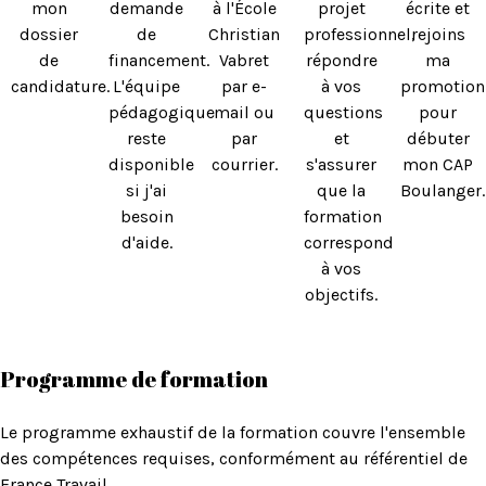
mon
demande
à l'École
projet
écrite et
dossier
de
Christian
professionnel,
rejoins
de
financement.
Vabret
répondre
ma
candidature.
L'équipe
par e-
à vos
promotion
pédagogique
mail ou
questions
pour
reste
par
et
débuter
disponible
courrier.
s'assurer
mon CAP
si j'ai
que la
Boulanger.
besoin
formation
d'aide.
correspond
à vos
objectifs.
Programme de formation
Le programme exhaustif de la formation couvre l'ensemble
des compétences requises, conformément au
référentiel de
France Travail
.