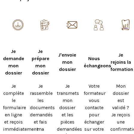
Je
Je
J'envoie
Je
demande
prépare
Nous
mon
rejoins la
mon
mon
échangeons
dossier
formation
dossier
dossier
Je
Je
Je
Votre
Mon
complète
rassemble
transmets
formateur
dossier
le
les
mon
vous
est
formulaire
documents
dossier
contacte
validé ?
en ligne
demandés
et les
pour
Je reçois
et reçois
et fais
pièces
échanger
une
immédiatement
ma
demandées
sur votre
confirmati