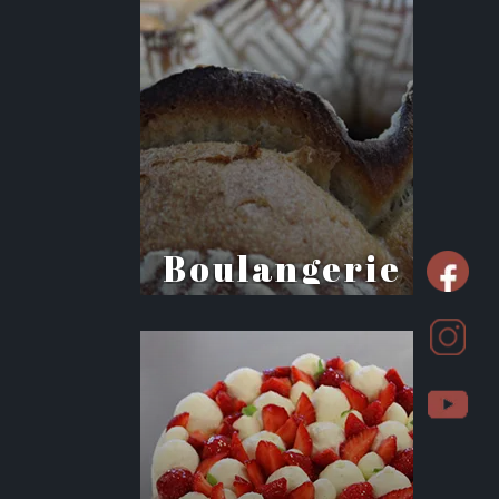
Boulangerie
Former les artisans de demain
par une formation adaptée à
la profession et aux
tendances.
+