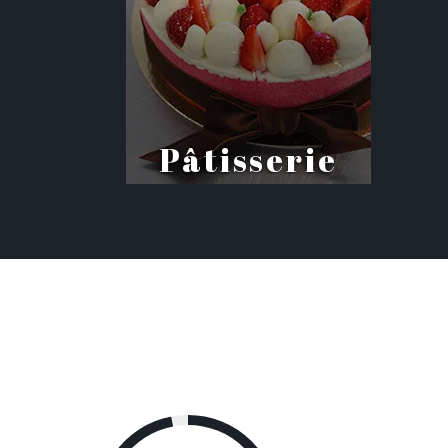
Pâtisserie
Préparez vous au métier de
pâtissier
+