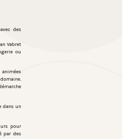
 avec des
ian Vabret
ngerie ou
animées
r domaine.
 démarche
ie dans un
ours pour
é par des