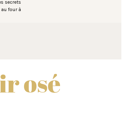
es secrets
 au four à
oir osé